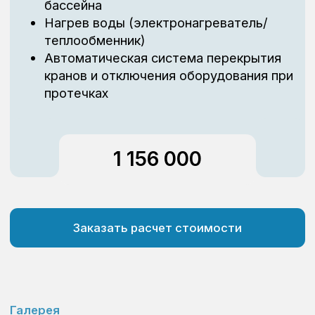
Встроенный противоток
Павильон для ба
Устройство искусственного течения.
Идеальная защита от м
Превратит даже небольшой бассейн в
и ветра. Дополнительн
бесконечную плавательную дорожку.
теплопотерь с зеркала
Мы всегда готовы
предложить Вам
индивидуальный
комплект оборудования
В наше время, в связи со скачками валюты и