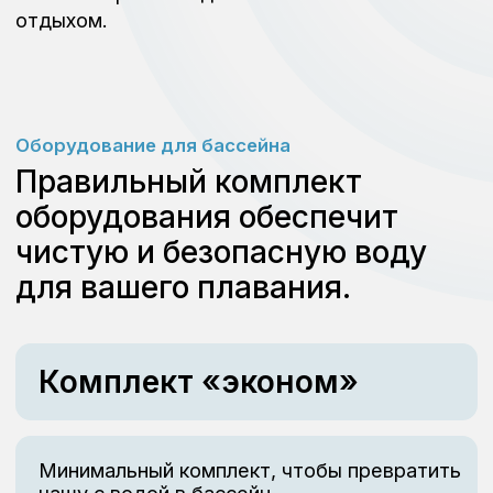
Комплект труб и фитинга (не далее 5
метров от бассейна)
Комплект химии для бассейна на
месяц
123 400
Комплект «стандарт»
Всё и даже немного больше, чтобы Вы
почувствовали себя в бассейне как на
курорте.
Скиммер, форсунки, донный забор
(пластик)
Фильтровальная установка с песком
Комплект труб и фитинга (не далее 5
метров от бассейна)
Блок управления бассейном
Светодиодное освещение бассейна
Станция дозации химии
Ультрафиолетовое обеззараживание