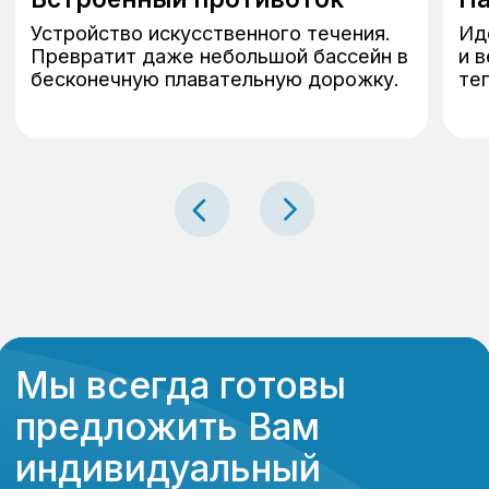
Адрес офиса:
Санкт-Петербург,
Коломяжский 27
info@idealbass.ru
+ 7 (812) 933-16-55
ИП Яковлев Роман Андреевич
ИНН 780525571766
ОГРНИП 320784700079308
2018−2026 год, Санкт-Петербург. Все права защищены. Обращаем
Ваше внимание на то, что данный интернет-сайт носит исключительно
информационный характер и ни при каких условиях не является
публичной офертой, определяемой положениями ч. 2 ст. 437 Гк РФ.