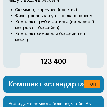
бассейна
Нагрев воды (электронагреватель/
теплообменник)
710 000
Комплект «премиум»
Бассейнов много - такой как у Вас - один
Скиммер, форсунки, донный забор
(нержавеющая сталь)
Фильтровальная установка с DIATOL
Комплект труб и фитинга (не далее 5
метров от бассейна)
Блок управления бассейном с WiFi и
автодоливом
Светодиодное освещение бассейна
Гидроэлектролизная установка
обеззараживания
Ультрафиолетовое обеззараживание