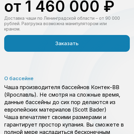
европейских материалов (Scott Bader)
Чаша впечатляет своими размерами и
гарантирует простор купания. Вы сможете в
полной мере насладиться бесконечным
отдыхом.
Оборудование для бассейна
Правильный комплект
оборудования обеспечит
чистую и безопасную воду
для вашего плавания.
Комплект «эконом»
Минимальный комплект, чтобы превратить
чашу с водой в бассейн
Скиммер, форсунка (пластик)
Фильтровальная установка с песком