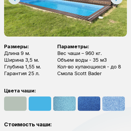
Длина 9 м.
Вес чаши – 960 кг.
Ширина 3,5 м.
Объем воды - 35 м3
Глубина 1,55 м.
Кол-во купающихся - до 8
Гарантия 25 л.
Cмола Scott Bader
Цвета чаши:
Стоимость чаши:
от 1 460 000 ₽
Доставка чаши по Ленинградской области – от 90 000
рублей. Разгрузка возможна манипулятором или
краном.
Заказать
О бассейне
Чаша производителя бассейнов Контек-ВВ
(Ярославль). Не смотря на сложные время,
данные бассейны до сих пор делаются из