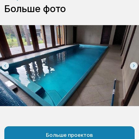
всевозможными санкциями, мы всегда готовы
предложить Вам индивидуальный комплект
оборудования, подходящий под Ваши ценовые
требования. Свяжитись с нами и мы в течение
суток подберем Вам всё, что Вам
действительно нужно.
Отправить
Нажимая на кнопку “отправить” вы соглашаетесь с
политикой конфиденциальности