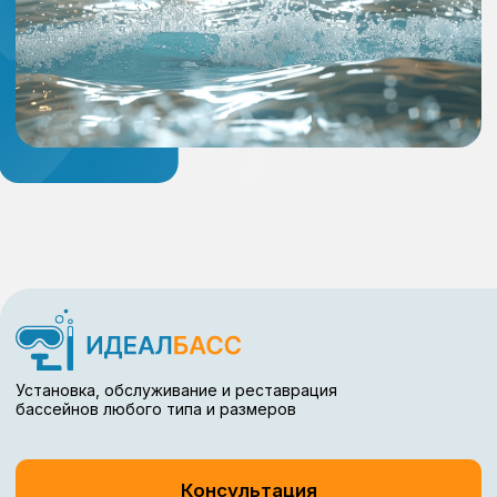
Наши проекты
Акции
Адрес офиса:
Санкт-Петербург,
Коломяжский 27
info@idealbass.ru
+ 7 (812) 933-16-55
ИП Яковлев Роман Андреевич
ИНН 780525571766
ОГРНИП 320784700079308
2018−2026 год, Санкт-Петербург. Все права защищены. Обращаем
Ваше внимание на то, что данный интернет-сайт носит исключительно
информационный характер и ни при каких условиях не является
публичной офертой, определяемой положениями ч. 2 ст. 437 Гк РФ.