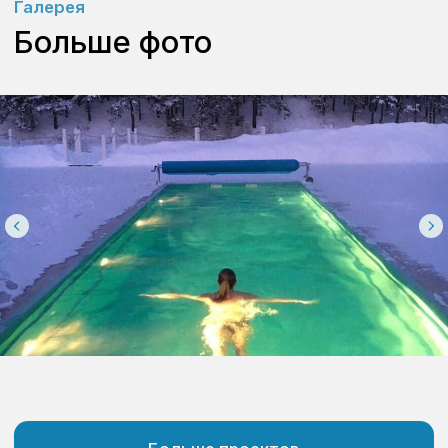
всевозможными санкциями, мы всегда готовы
предложить Вам индивидуальный комплект
оборудования, подходящий под Ваши ценовые
требования. Свяжитись с нами и мы в течение
суток подберем Вам всё, что Вам
действительно нужно.
Отправить
Нажимая на кнопку “отправить” вы соглашаетесь с
политикой конфиденциальности