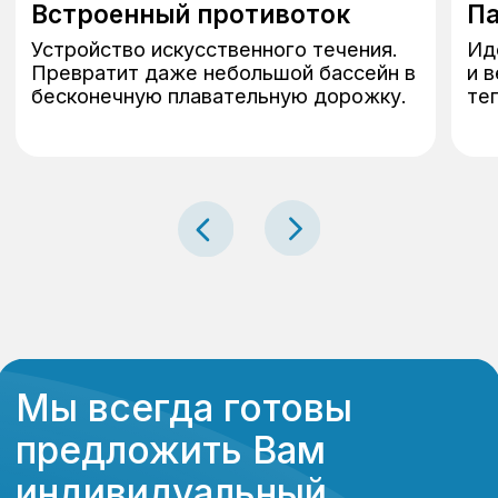
Адрес офиса:
Санкт-Петербург,
Коломяжский 27
info@idealbass.ru
+ 7 (812) 933-16-55
ИП Яковлев Роман Андреевич
ИНН 780525571766
ОГРНИП 320784700079308
2018−2026 год, Санкт-Петербург. Все права защищены. Обращаем
Ваше внимание на то, что данный интернет-сайт носит исключительно
информационный характер и ни при каких условиях не является
публичной офертой, определяемой положениями ч. 2 ст. 437 Гк РФ.