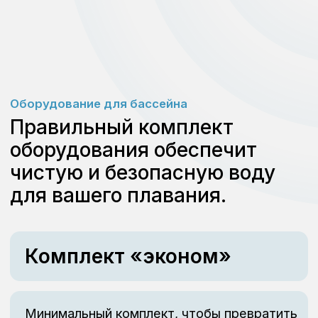
Комплект труб и фитинга (не далее 5
метров от бассейна)
Комплект химии для бассейна на
месяц
178 000
Комплект «стандарт»
Всё и даже немного больше, чтобы Вы
почувствовали себя в бассейне как на
курорте.
Скиммер, форсунки, донный забор
(пластик)
Фильтровальная установка с песком
Комплект труб и фитинга (не далее 5
метров от бассейна)
Блок управления бассейном
Светодиодное освещение бассейна
Станция дозации химии
Ультрафиолетовое обеззараживание