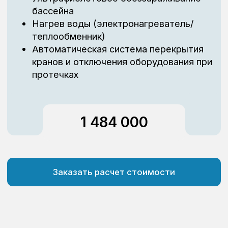
Встроенный противоток
Павильон для ба
Устройство искусственного течения.
Идеальная защита от м
Превратит даже небольшой бассейн в
и ветра. Дополнительн
бесконечную плавательную дорожку.
теплопотерь с зеркала
Мы всегда готовы
предложить Вам
индивидуальный
комплект оборудования
В наше время, в связи со скачками валюты и