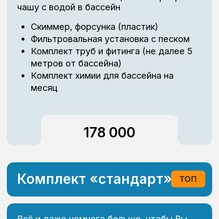
бассейна
Нагрев воды (электронагреватель/
теплообменник)
914 000
Комплект «премиум»
Бассейнов много - такой как у Вас - один
Скиммер, форсунки, донный забор
(нержавеющая сталь)
Фильтровальная установка с песком
Комплект труб и фитинга (не далее 5
метров от бассейна)
Блок управления бассейном с WiFi и
автодоливом
Светодиодное освещение бассейна
Гидроэлектролизная установка
обеззараживания
Ультрафиолетовое обеззараживание