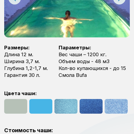
Длина 12 м.
Вес чаши – 1200 кг.
Ширина 3,7 м.
Объем воды - 48 м3
Глубина 1,2-1,7 м.
Кол-во купающихся - до 15
Гарантия 30 л.
Смола Bufa
Цвета чаши:
Стоимость чаши:
от 2 290 000 ₽
Доставка чаши по Ленинградской области – от 150 000
рублей. Разгрузка возможна манипулятором или
краном.
Заказать
О бассейне
Используйте все возможности данного
бассейна. Бассейн не только для спортивного
плавания, но и для отдыха большой