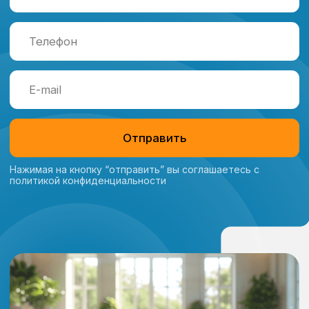
Консультация
Главная
Каталог
О компании
Услуги
Наши проекты
Акции
Адрес офиса:
Санкт-Петербург,
Коломяжский 27
info@idealbass.ru
+ 7 (812) 933-16-55
ИП Яковлев Роман Андреевич
ИНН 780525571766
ОГРНИП 320784700079308
2018−2026 год, Санкт-Петербург. Все права защищены. Обращаем
Ваше внимание на то, что данный интернет-сайт носит исключительно
информационный характер и ни при каких условиях не является
публичной офертой, определяемой положениями ч. 2 ст. 437 Гк РФ.