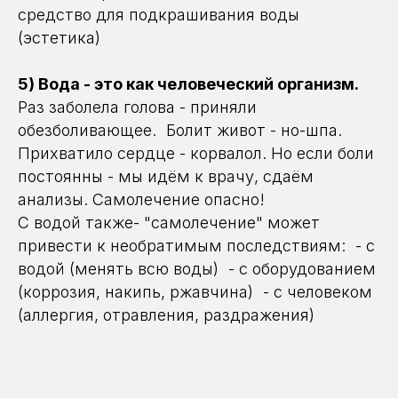
средство для подкрашивания воды
(эстетика)
От заключения договора
5) Вода - это как человеческий организм.
до первого купания 1
Раз заболела голова - приняли
неделя? Реально!
обезболивающее. Болит живот - но-шпа.
Оставьте заявку на бесплатную
Прихватило сердце - корвалол. Но если боли
консультацию. За 24 часа подберем
постоянны - мы идём к врачу, сдаём
бассейн под Ваши цели, финансы и
сроки!
анализы. Самолечение опасно!
С водой также- "самолечение" может
привести к необратимым последствиям: - с
водой (менять всю воды) - с оборудованием
(коррозия, накипь, ржавчина) - с человеком
(аллергия, отравления, раздражения)
Отправить
Нажимая на кнопку “отправить” вы соглашаетесь с
политикой конфиденциальности